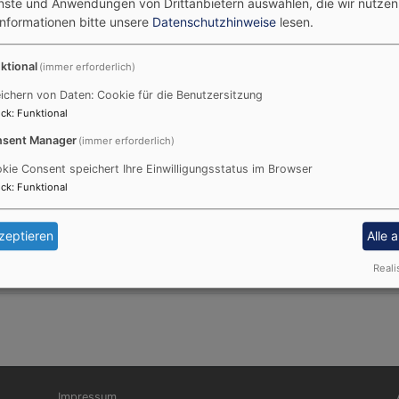
enste und Anwendungen von Drittanbietern auswählen, die wir nutze
Informationen bitte unsere
Datenschutzhinweise
lesen.
ktional
(immer erforderlich)
ichern von Daten: Cookie für die Benutzersitzung
ck
:
Funktional
sent Manager
(immer erforderlich)
ngemeinde Heidenheim am Hahnenkamm.
kie Consent speichert Ihre Einwilligungsstatus im Browser
ch.de
ist ein Angebot von der Evangelisch-Lutherischen Kir
ck
:
Funktional
en Rechts.
zeptieren
Alle 
Reali
Fußbereichsmenü
Be
Impressum