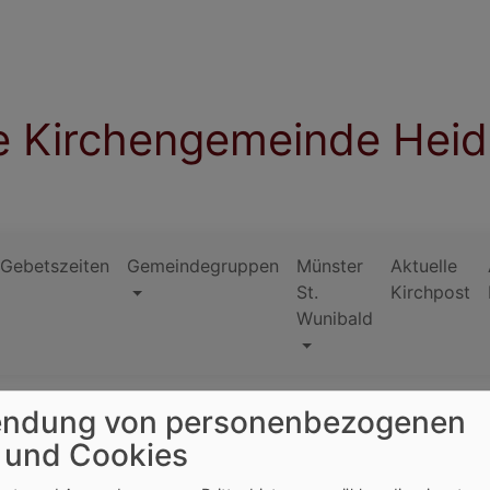
e Kirchengemeinde Hei
/Gebetszeiten
Gemeindegruppen
Münster
Aktuelle
St.
Kirchpost
Wunibald
ndung von personenbezogenen
 und Cookies