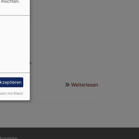
n möchten.
che in Bayern.
akzeptieren
Weiterlesen
über
Impressum
siert mit Klaro!
nutzermenü
Anmelden