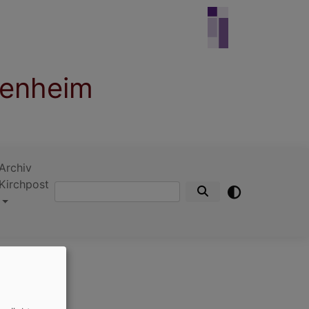
denheim
Archiv
Kirchpost
Suche