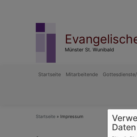
Direkt
zum
Inhalt
Evangelisch
Münster St. Wunibald
Startseite
Mitarbeitende
Gottesdienste
Hauptnavigation
Verwe
Startseite
Impressum
Daten