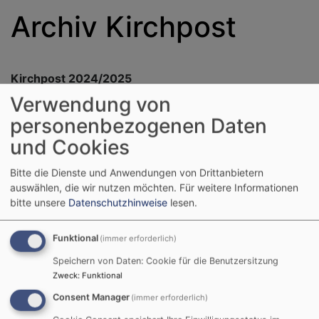
Archiv Kirchpost
Kirchpost 2024/2025
Verwendung von
personenbezogenen Daten
September bis November 2024
1.25 MB
und Cookies
Bitte die Dienste und Anwendungen von Drittanbietern
Kirchpost Dezember 2024 bis Februar 2025
auswählen, die wir nutzen möchten.
Für weitere Informationen
1.04 MB
bitte unsere
Datenschutzhinweise
lesen.
Funktional
(immer erforderlich)
Kirchpost März bis Mai 2024
6.86 MB
Speichern von Daten: Cookie für die Benutzersitzung
Zweck
:
Funktional
Kirchpost März bis Mai 2025
1.6 MB
Consent Manager
(immer erforderlich)