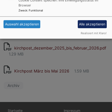
Cookie Consent speichert Ihre Einwilligungsstatus im
Browser
Kirchpost Juni bis August 2025
1.94 MB
Zweck
:
Funktional
Auswahl akzeptieren
Alle akzeptieren
Kirchpost September bis November 2025
2.84 MB
Realisiert mit Klaro!
kirchpost_dezember_2025_bis_februar_2026.pdf
1.29 MB
Kirchpost März bis Mai 2026
1.59 MB
Archiv
Hauptnavigation
Fußbereichsmenü
Startseite
Impressum