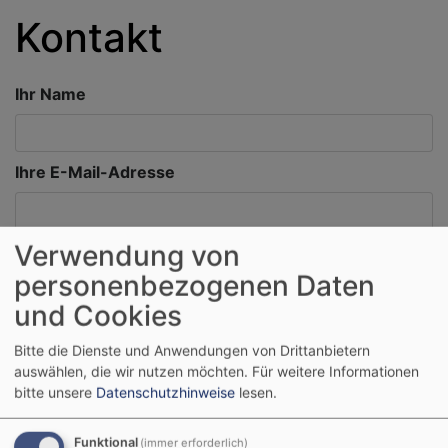
Kontakt
Ihr Name
Ihre E-Mail-Adresse
Verwendung von
Betreff
personenbezogenen Daten
und Cookies
Nachricht
Bitte die Dienste und Anwendungen von Drittanbietern
auswählen, die wir nutzen möchten.
Für weitere Informationen
bitte unsere
Datenschutzhinweise
lesen.
Funktional
(immer erforderlich)