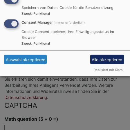
Speichern von Daten: Cookie für die Benutzersitzung
Zweck
:
Funktional
Consent Manager
(immer erforderlich)
Cookie Consent speichert Ihre Einwilligungsstatus im
Browser
Zweck
:
Funktional
Bitte geben Sie in Ihrer Nachricht keine Links oder
Internetadressen an.
Auswahl akzeptieren
Alle akzeptieren
Einwilligung
Realisiert mit Klaro!
Sie erklären sich damit einverstanden, dass Ihre Daten zur
Bearbeitung Ihres Anliegens verwendet werden. Weitere
Informationen und Widerrufshinweise finden Sie in der
Datenschutzerklärung
.
CAPTCHA
Math question (5 + 0 =)