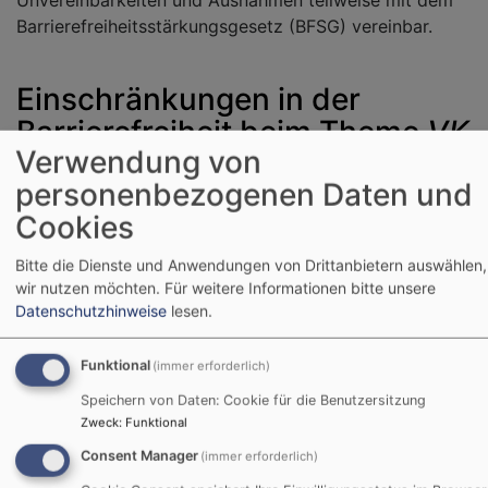
Barrierefreiheitsstärkungsgesetz (BFSG) vereinbar.
Einschränkungen in der
Barrierefreiheit beim Theme
VK
Verwendung von
Philippus next
personenbezogenen Daten und
Hier den Text für vk_blockly einfügen.
Cookies
Bitte die Dienste und Anwendungen von Drittanbietern auswählen,
Nicht barrierefreie Inhalte
wir nutzen möchten.
Für weitere Informationen bitte unsere
Datenschutzhinweise
lesen.
Die nachstehend aufgeführten Inhalte sind aus den
folgenden Gründen nicht barrierefrei:
Funktional
(immer erforderlich)
Speichern von Daten: Cookie für die Benutzersitzung
Barrieren Melden, Feedback
Zweck
:
Funktional
und Kontaktangaben
Consent Manager
(immer erforderlich)
Sind Ihnen Barrieren beim Zugang zu Inhalten auf