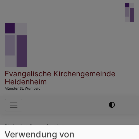
Direkt
zum
Inhalt
Evangelische Kirchengemeinde
Heidenheim
Münster St. Wunibald
Hauptnavigation
Startseite
Ansprechpartner
Verwendung von