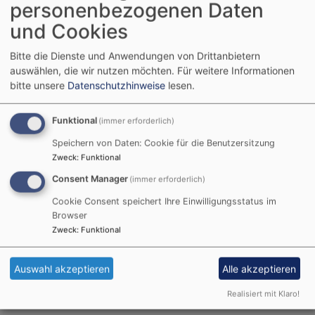
personenbezogenen Daten
Ansprechpartner
und Cookies
Bitte die Dienste und Anwendungen von Drittanbietern
auswählen, die wir nutzen möchten.
Für weitere Informationen
Impressum
bitte unsere
Datenschutzhinweise
lesen.
Funktional
(immer erforderlich)
Impressum für die evangelische Kirchengemeinde
Speichern von Daten: Cookie für die Benutzersitzung
Heidenheim am Hahnenkamm.
Zweck
:
Funktional
www.heidenheim-hahnenkamm-evangelisch.de
ist
Consent Manager
(immer erforderlich)
ein Angebot von der Evangelisch-Lutherischen
Cookie Consent speichert Ihre Einwilligungsstatus im
Kirche in Bayern.
Browser
Diese ist eine Körperschaft des öffentlichen
Zweck
:
Funktional
Rechts.
Auswahl akzeptieren
Alle akzeptieren
Weiterlesen
übe
Imp
Realisiert mit Klaro!